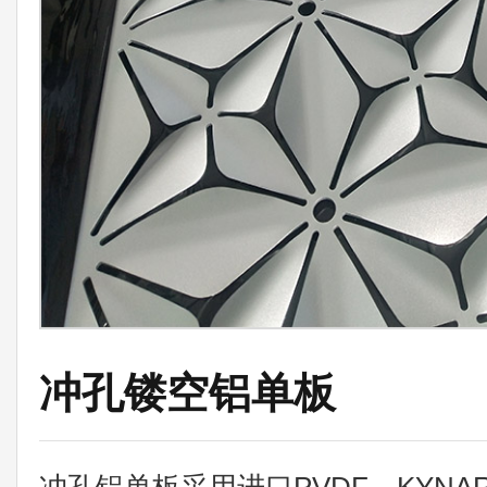
冲孔镂空铝单板