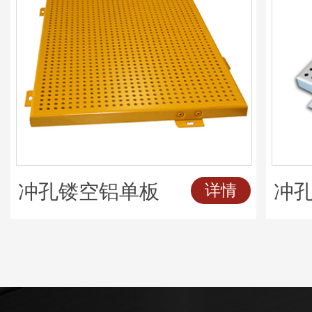
冲孔镂空铝单板
冲
详情