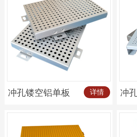
冲孔镂空铝单板
冲
详情