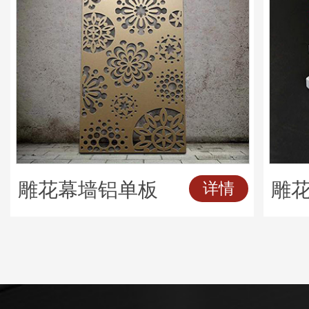
雕花幕墙铝单板
雕
详情