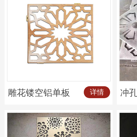
雕花镂空铝单板
冲
详情