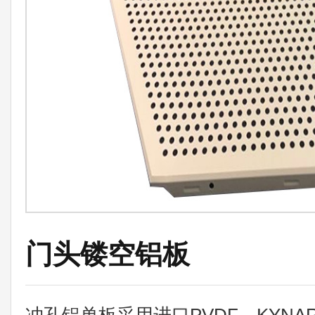
门头镂空铝板